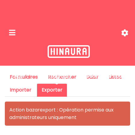
Nos
Cartographi
Qui sommes-nous
Formulaires
Rechercher
Saisir
Listes
missions
e
?
Importer
Exporter
Action bazarexport : Opération permise aux
administrateurs uniquement