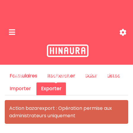
Nos
Cartographi
Qui sommes-nous
Formulaires
Rechercher
Saisir
Listes
missions
e
?
Importer
Exporter
Action bazarexport : Opération permise aux
administrateurs uniquement