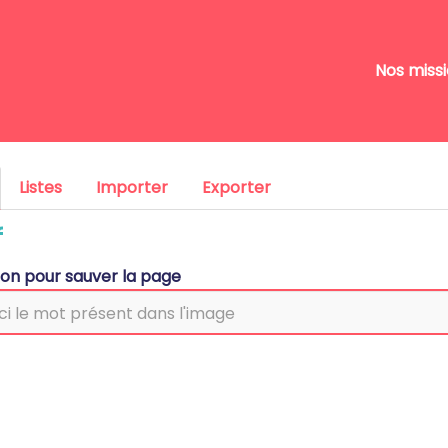
Nos miss
Listes
Importer
Exporter
f
tion pour sauver la page