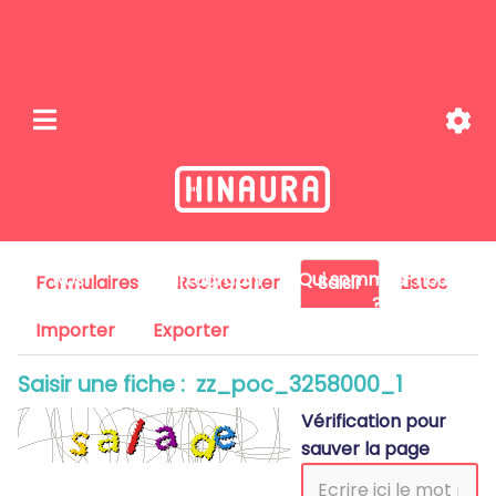
Nos
Cartographi
Qui sommes-nous
Formulaires
Rechercher
Saisir
Listes
missions
e
?
Importer
Exporter
Saisir une fiche : zz_poc_3258000_1
Vérification pour
sauver la page