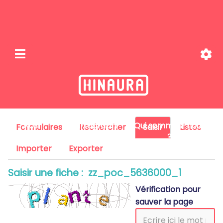
Nos
Cartographi
Qui sommes-nous
Formulaires
Rechercher
Saisir
Listes
missions
e
?
Importer
Exporter
Saisir une fiche : zz_poc_5636000_1
Vérification pour
sauver la page