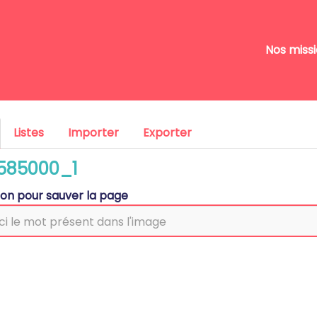
Nos miss
Listes
Importer
Exporter
7585000_1
tion pour sauver la page