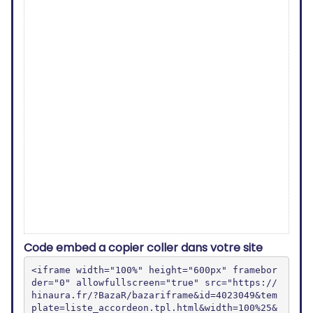
Code embed a copier coller dans votre site
<iframe width="100%" height="600px" framebor
der="0" allowfullscreen="true" src="https://
hinaura.fr/?BazaR/bazariframe&id=4023049&tem
plate=liste_accordeon.tpl.html&width=100%25&