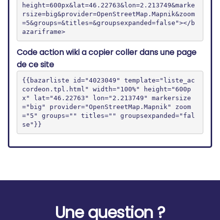
height=600px&lat=46.22763&lon=2.213749&marke
rsize=big&provider=OpenStreetMap.Mapnik&zoom
=5&groups=&titles=&groupsexpanded=false"></b
azariframe>
Code action wiki a copier coller dans une page
de ce site
{{bazarliste id="4023049" template="liste_ac
cordeon.tpl.html" width="100%" height="600p
x" lat="46.22763" lon="2.213749" markersize
="big" provider="OpenStreetMap.Mapnik" zoom
="5" groups="" titles="" groupsexpanded="fal
se"}}
Une question ?