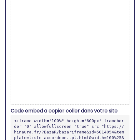
Code embed a copier coller dans votre site
<iframe width="100%" height="600px" framebor
der="0" allowfullscreen="true" src="https://
hinaura.fr/?BazaR/bazariframe&id=5014054&tem
plate=liste_accordeon.tpl.html&width=100%25&