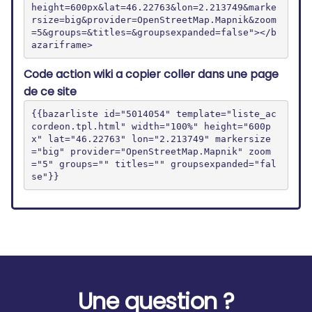
height=600px&lat=46.22763&lon=2.213749&marke
rsize=big&provider=OpenStreetMap.Mapnik&zoom
=5&groups=&titles=&groupsexpanded=false"></b
azariframe>
Code action wiki a copier coller dans une page
de ce site
{{bazarliste id="5014054" template="liste_ac
cordeon.tpl.html" width="100%" height="600p
x" lat="46.22763" lon="2.213749" markersize
="big" provider="OpenStreetMap.Mapnik" zoom
="5" groups="" titles="" groupsexpanded="fal
se"}}
Une question ?