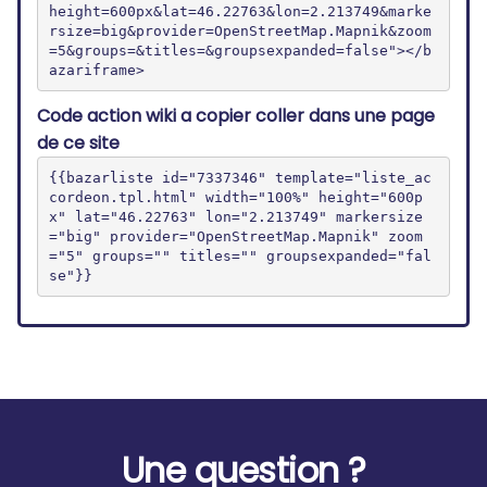
height=600px&lat=46.22763&lon=2.213749&marke
rsize=big&provider=OpenStreetMap.Mapnik&zoom
=5&groups=&titles=&groupsexpanded=false"></b
azariframe>
Code action wiki a copier coller dans une page
de ce site
{{bazarliste id="7337346" template="liste_ac
cordeon.tpl.html" width="100%" height="600p
x" lat="46.22763" lon="2.213749" markersize
="big" provider="OpenStreetMap.Mapnik" zoom
="5" groups="" titles="" groupsexpanded="fal
se"}}
Une question ?