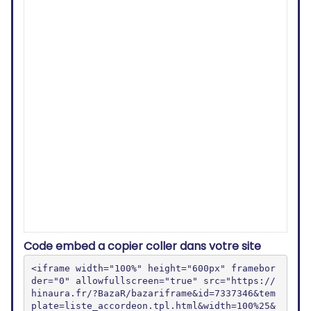
Code embed a copier coller dans votre site
<iframe width="100%" height="600px" framebor
der="0" allowfullscreen="true" src="https://
hinaura.fr/?BazaR/bazariframe&id=7337346&tem
plate=liste_accordeon.tpl.html&width=100%25&