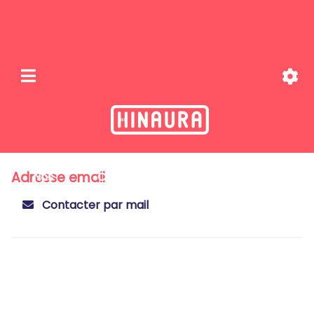
Adresse email
Nos
Cartographi
Qui sommes-nous
missions
e
?
Contacter par mail